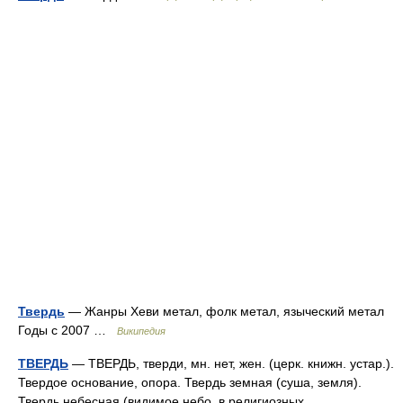
Твердь
— Жанры Хеви метал, фолк метал, языческий метал
Годы с 2007 …
Википедия
ТВЕРДЬ
— ТВЕРДЬ, тверди, мн. нет, жен. (церк. книжн. устар.).
Твердое основание, опора. Твердь земная (суша, земля).
Твердь небесная (видимое небо, в религиозных