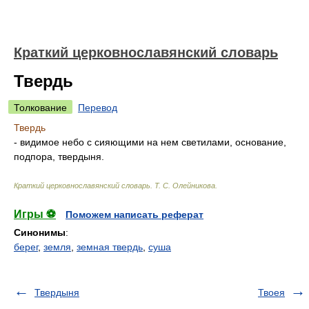
Краткий церковнославянский словарь
Твердь
Толкование
Перевод
Твердь
- видимое небо с сияющими на нем светилами, основание,
подпора, твердыня.
Краткий церковнославянский словарь
.
Т. С. Олейникова
.
Игры ⚽
Поможем написать реферат
Синонимы
:
берег
,
земля
,
земная твердь
,
суша
Твердыня
Твоея