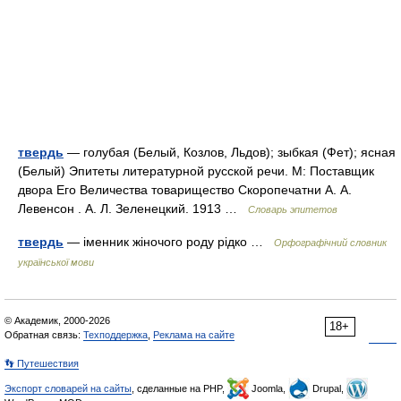
твердь
— голубая (Белый, Козлов, Льдов); зыбкая (Фет); ясная
(Белый) Эпитеты литературной русской речи. М: Поставщик
двора Его Величества товарищество Скоропечатни А. А.
Левенсон . А. Л. Зеленецкий. 1913 …
Словарь эпитетов
твердь
— іменник жіночого роду рідко …
Орфографічний словник
української мови
© Академик, 2000-2026
18+
Обратная связь:
Техподдержка
,
Реклама на сайте
👣 Путешествия
Экспорт словарей на сайты
, сделанные на PHP,
Joomla,
Drupal,